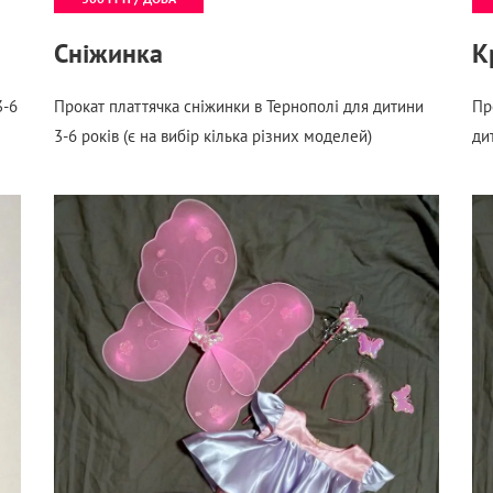
Cніжинка
К
3-6
Прокат платтячка сніжинки в Тернополі для дитини
Пр
3-6 років (є на вибір кілька різних моделей)
ди