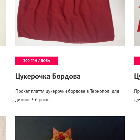
300 ГРН / ДОБА
Цукерочка Бордова
Ц
Прокат плаття цукерочки бордове в Тернополі для
Пр
дитини 3-6 років.
дл