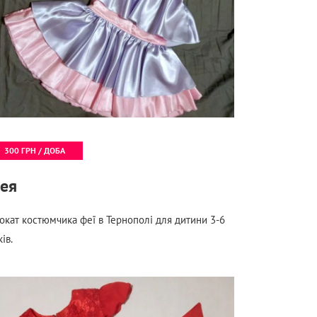
300 ГРН / ДОБА
ея
окат костюмчика феї в Тернополі для дитини 3-6
ів.