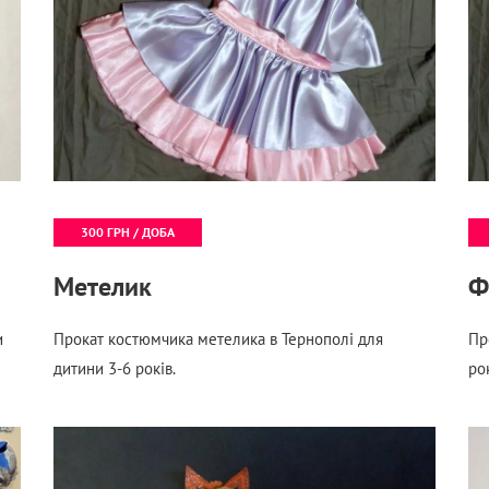
300 ГРН / ДОБА
Метелик
Ф
и
Прокат костюмчика метелика в Тернополі для
Пр
дитини 3-6 років.
рок