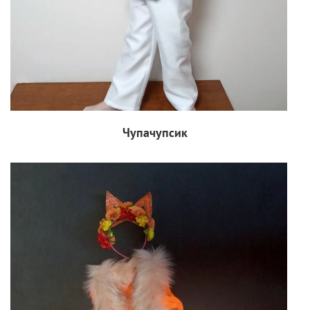
Чупачупсик