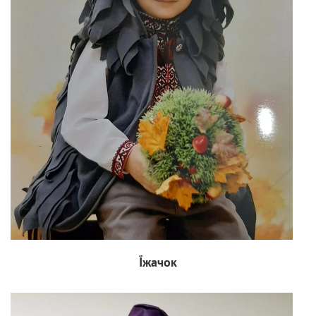
Їжачок