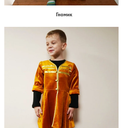
Гномик