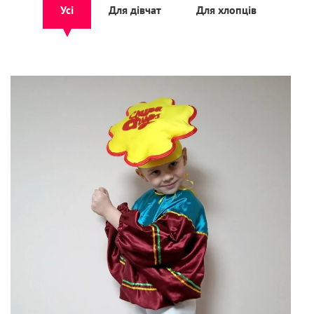
Усі
Для дівчат
Для хлопців